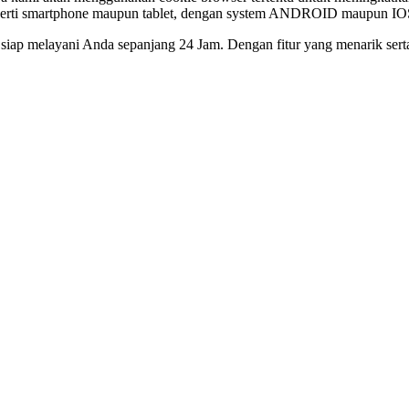
eperti smartphone maupun tablet, dengan system ANDROID maupun IO
 siap melayani Anda sepanjang 24 Jam. Dengan fitur yang menarik ser