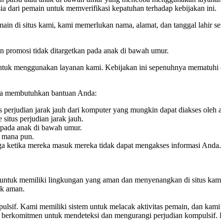
a dari pemain untuk memverifikasi kepatuhan terhadap kebijakan ini.
in di situs kami, kami memerlukan nama, alamat, dan tanggal lahir s
n promosi tidak ditargetkan pada anak di bawah umur.
ntuk menggunakan layanan kami. Kebijakan ini sepenuhnya mematuhi da
uga membutuhkan bantuan Anda:
 perjudian jarak jauh dari komputer yang mungkin dapat diakses oleh
itus perjudian jarak jauh.
epada anak di bawah umur.
k mana pun.
gga ketika mereka masuk mereka tidak dapat mengakses informasi Anda.
 untuk memiliki lingkungan yang aman dan menyenangkan di situs kami.
ak aman.
sif. Kami memiliki sistem untuk melacak aktivitas pemain, dan kami
i berkomitmen untuk mendeteksi dan mengurangi perjudian kompulsif. K