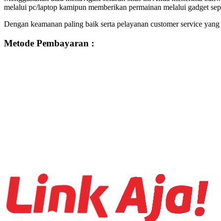
melalui pc/laptop kamipun memberikan permainan melalui gadget s
Dengan keamanan paling baik serta pelayanan customer service yang
Metode Pembayaran :