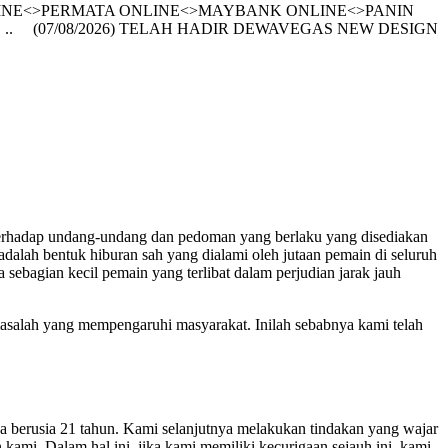
LINE<>PERMATA ONLINE<>MAYBANK ONLINE<>PANIN
E ..
(07/08/2026)
TELAH HADIR DEWAVEGAS NEW DESIGN
rhadap undang-undang dan pedoman yang berlaku yang disediakan
h adalah bentuk hiburan sah yang dialami oleh jutaan pemain di seluruh
ebagian kecil pemain yang terlibat dalam perjudian jarak jauh
 masalah yang mempengaruhi masyarakat. Inilah sebabnya kami telah
berusia 21 tahun. Kami selanjutnya melakukan tindakan yang wajar
ami. Dalam hal ini, jika kami memiliki kecurigaan sejauh ini, kami