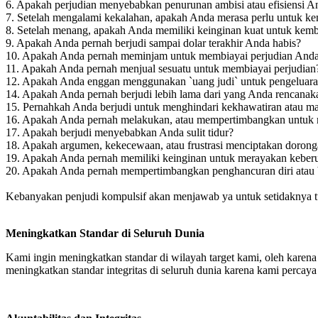
6. Apakah perjudian menyebabkan penurunan ambisi atau efisiensi A
7. Setelah mengalami kekalahan, apakah Anda merasa perlu untuk 
8. Setelah menang, apakah Anda memiliki keinginan kuat untuk kem
9. Apakah Anda pernah berjudi sampai dolar terakhir Anda habis?
10. Apakah Anda pernah meminjam untuk membiayai perjudian And
11. Apakah Anda pernah menjual sesuatu untuk membiayai perjudian
12. Apakah Anda enggan menggunakan `uang judi` untuk pengeluar
14. Apakah Anda pernah berjudi lebih lama dari yang Anda rencanak
15. Pernahkah Anda berjudi untuk menghindari kekhawatiran atau m
16. Apakah Anda pernah melakukan, atau mempertimbangkan untuk me
17. Apakah berjudi menyebabkan Anda sulit tidur?
18. Apakah argumen, kekecewaan, atau frustrasi menciptakan dorong
19. Apakah Anda pernah memiliki keinginan untuk merayakan keberu
20. Apakah Anda pernah mempertimbangkan penghancuran diri atau bu
Kebanyakan penjudi kompulsif akan menjawab ya untuk setidaknya tuju
Meningkatkan Standar di Seluruh Dunia
Kami ingin meningkatkan standar di wilayah target kami, oleh karena 
meningkatkan standar integritas di seluruh dunia karena kami perca