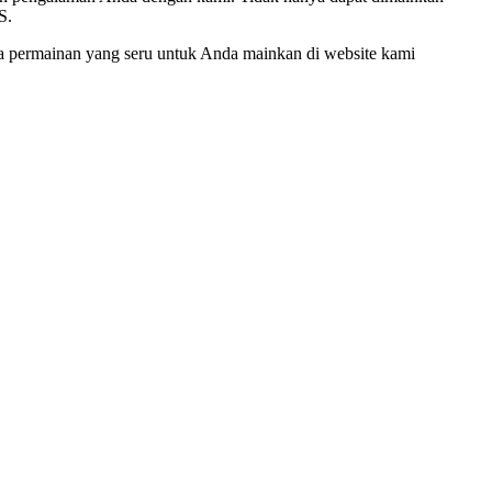
S.
ta permainan yang seru untuk Anda mainkan di website kami