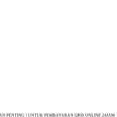
N PENTING ! UNTUK PEMBAYARAN QRIS ONLINE 24JAM