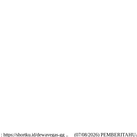
: https://shortku.id/dewavegas-gg ..
(07/08/2026)
PEMBERITAHUA